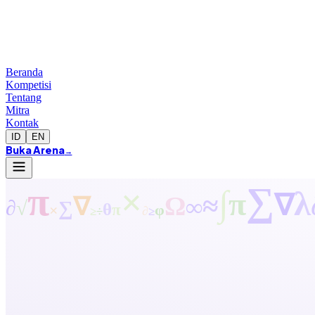
Beranda
Kompetisi
Tentang
Mitra
Kontak
ID
EN
Buka Arena
→
π
∑
×
∫
λ
π
≈
∇
Ω
∇
∞
∂
√
∑
θ
×
π
φ
∂
≥
÷
≥