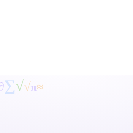
∑
√
∂
≈
√
π